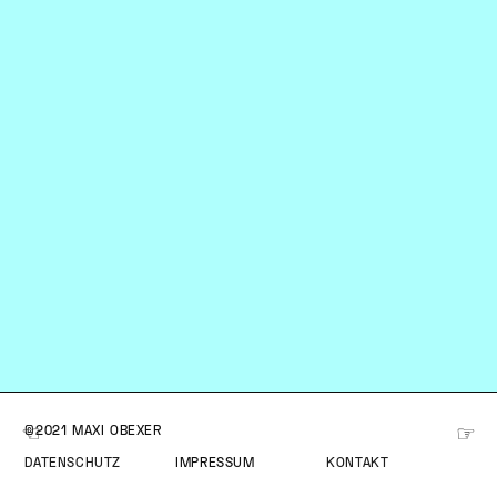
☞
☞
©2021 MAXI OBEXER
DATENSCHUTZ
IMPRESSUM
KONTAKT